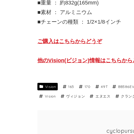
■重量 ： 約832g(165mm)
■素材 ： アルミニウム
■チェーンの種類 ： 1/2×1/8インチ
ご購入はこちらからどうぞ
他のVision(ビジョン)情報はこちらか
Vision
165
170
49T
BB386E
Vision
ヴィジョン
エヌエス
クラン
cyclopu