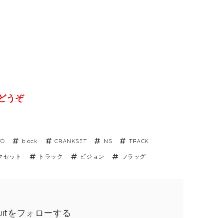
らどうぞ
VO
black
CRANKSET
NS
TRACK
クセット
トラック
ビジョン
フラッグ
rsuitをフォローする