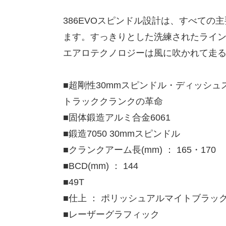
386EVOスピンドル設計は、すべて
ます。すっきりとした洗練されたライ
エアロテクノロジーは風に吹かれて走
■超剛性30mmスピンドル・ディッシ
トラッククランクの革命
■固体鍛造アルミ合金6061
■鍛造7050 30mmスピンドル
■クランクアーム長(mm) ： 165・170
■BCD(mm) ： 144
■49T
■仕上 ： ポリッシュアルマイトブラッ
■レーザーグラフィック