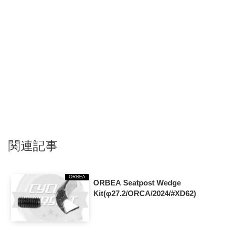
関連記事
ORBEA
ORBEA Seatpost Wedge
Kit(φ27.2/ORCA/2024/#XD62)