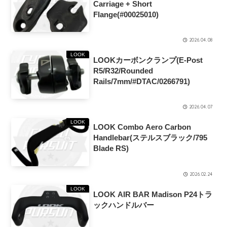
Carriage + Short
Flange(#00025010)
2026.04.08
LOOK
LOOKカーボンクランプ(E-Post
R5/R32/Rounded
Rails/7mm/#DTAC/0266791)
2026.04.07
LOOK
LOOK Combo Aero Carbon
Handlebar(ステルスブラック/795
Blade RS)
2026.02.24
LOOK
LOOK AIR BAR Madison P24トラ
ックハンドルバー