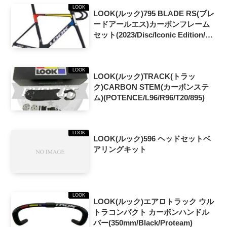
LOOK
LOOK(ルック)795 BLADE RS(ブレ
ードアールエス)カーボンフレーム
セット(2023/Disc/Iconic Edition/ハ
ンドル&ステム無し)
LOOK
LOOK(ルック)TRACK(トラッ
ク)CARBON STEM(カーボンステ
ム)(POTENCE/L96/R96/T20/895)
LOOK
LOOK(ルック)596 ヘッドセットベ
アリングキット
LOOK
LOOK(ルック)エアロトラック ウル
トラコンパクト カーボンハンドル
バー(350mm/Black/Proteam)