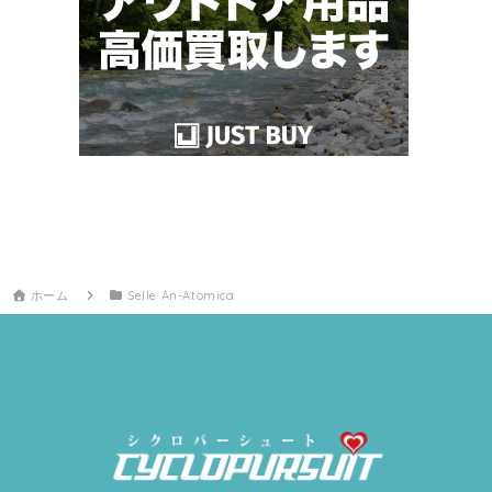
ホーム
Selle An-Atomica