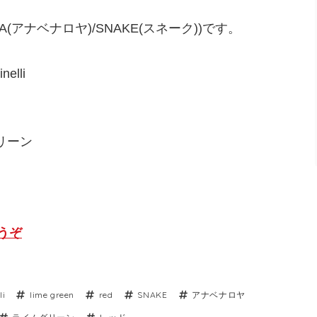
ROYA(アナベナロヤ)/SNAKE(スネーク))です。
nelli
グリーン
どうぞ
li
lime green
red
SNAKE
アナベナロヤ