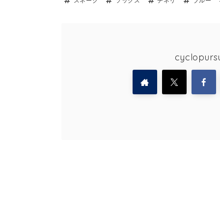
スネーク
ソックス
チネリ
ブルー
cyclopu