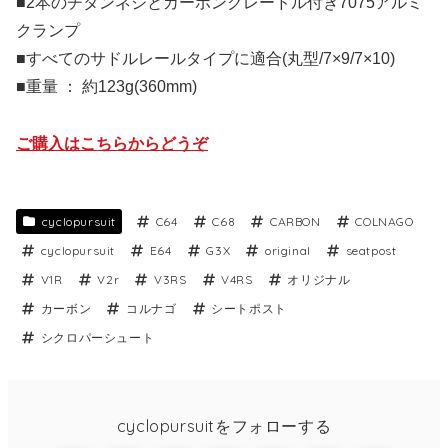
■2本のチタンネジとカーボンクレードル付き7075アルミ
クランプ
■すべてのサドルレールタイプに適合(丸型/7×9/7×10)
■重量 ： 約123g(360mm)
ご購入はこちらからどうぞ
cyclopursuit
C64
C68
CARBON
COLNAGO
cyclopursuit
E64
G3X
original
seatpost
V1R
V2r
V3RS
V4RS
オリジナル
カーボン
コルナゴ
シートポスト
シクロパーシュート
cyclopursuitをフォローする