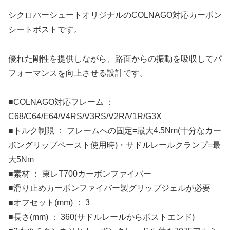
シクロパーシュートオリジナルのCOLNAGO対応カーボン
シートポストです。
優れた剛性を提供しながら、路面からの振動を吸収してパ
フォーマンスを向上させる設計です。
■COLNAGO対応フレーム ：
C68/C64/E64/V4RS/V3RS/V2R/V1R/G3X
■トルク制限 ： フレームへの固定=最大4.5Nm(十分なカー
ボングリップペースト使用時)・サドルレールクランプ=最
大5Nm
■素材 ： 東レT700カーボンファイバー
■滑り止めカーボンファイバー製グリップジェルが必要
■オフセット(mm) ： 3
■長さ(mm) ： 360(サドルレールからポストエンド)