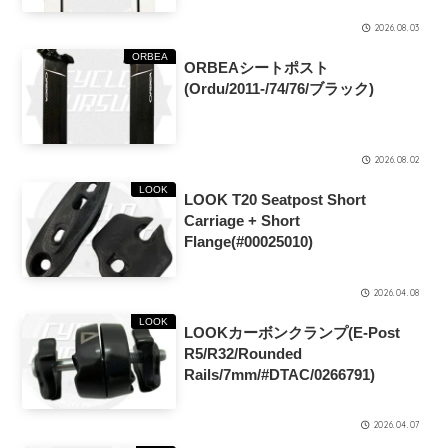
2026.08.03
ORBEA
ORBEAシートポスト
(Ordu/2011-/74/76/ブラック)
2026.08.02
LOOK
LOOK T20 Seatpost Short
Carriage + Short
Flange(#00025010)
2026.04.08
LOOK
LOOKカーボンクランプ(E-Post
R5/R32/Rounded
Rails/7mm/#DTAC/0266791)
2026.04.07