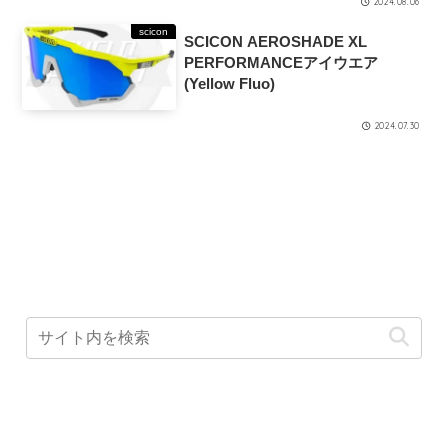
2024.08.06
scicon
SCICON AEROSHADE XL
PERFORMANCEアイウエア
(Yellow Fluo)
2024.07.30