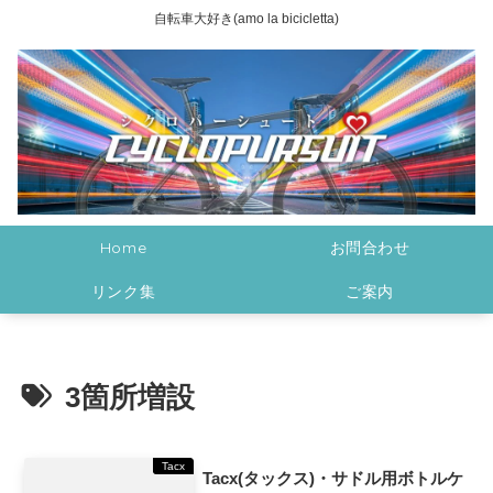
自転車大好き(amo la bicicletta)
Home
お問合わせ
リンク集
ご案内
3箇所増設
Tacx
Tacx(タックス)・サドル用ボトルケ