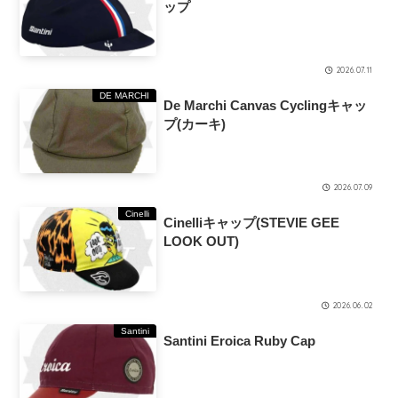
ップ
2026.07.11
DE MARCHI
De Marchi Canvas Cyclingキャッ
プ(カーキ)
2026.07.09
Cinelli
Cinelliキャップ(STEVIE GEE
LOOK OUT)
2026.06.02
Santini
Santini Eroica Ruby Cap