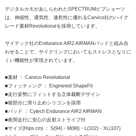
デジタルカモがあしらわれたSPECTRUMビブショーツ
は、伸縮性、通気性、速乾性に優れるCarvico社のハイグ
レード素材Revolutionalを採用しています。
サイテック社のEndurance AIR2 AIRMANパッドと組み合
わせることで、サイクリングにおいてもストレスとなりに
くい機能性が実現されています。
■素材 ： Carvico Revolutional
■フィッティング ： Enginered ShapeFit
■走行姿勢にフィットする立体裁断デザイン
■裾部分に滑り止めシリコンを採用
■パッド ： Cytech Endurance AIR2 AIRMAN
■夜間走行に安心の反射ストライプ付
■サイズ(Hips cm) ： S(94)・M(98)・L(102)・XL(107)