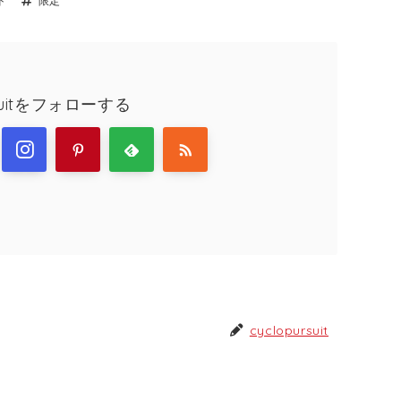
ド
限定
rsuitをフォローする
cyclopursuit