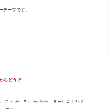
バーテープです。
らからどうぞ
p
handle
Limited Edition
red
クリップ