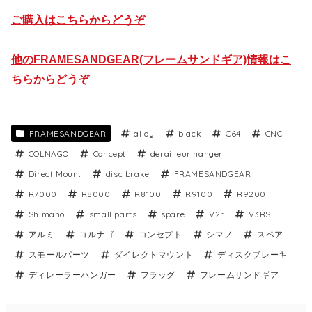
ご購入はこちらからどうぞ
他のFRAMESANDGEAR(フレームサンドギア)情報はこ
ちらからどうぞ
FRAMESANDGEAR
alloy
black
C64
CNC
COLNAGO
Concept
derailleur hanger
Direct Mount
disc brake
FRAMESANDGEAR
R7000
R8000
R8100
R9100
R9200
Shimano
small parts
spare
V2r
V3RS
アルミ
コルナゴ
コンセプト
シマノ
スペア
スモールパーツ
ダイレクトマウント
ディスクブレーキ
ディレーラーハンガー
フラッグ
フレームサンドギア