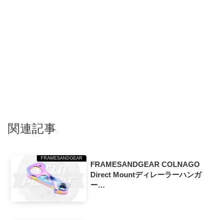
関連記事
FRAMESANDGEAR
FRAMESANDGEAR COLNAGO
Direct Mountディレーラーハンガ
ー
(C64/V3RS/V2R/Concept/Oilslick)