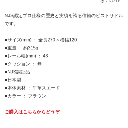
2024.11.13
NJS認定プロ仕様の歴史と実績を誇る信頼のピストサドル
です。
■サイズ(mm) ： 全長270 × 横幅120
■重量 ： 約315g
■レール幅(mm) ： 43
■クッション ： 無
■NJS認証品
■日本製
■本体素材 ： 牛革スエード
■カラー ： ブラウン
ご購入はこちらからどうぞ