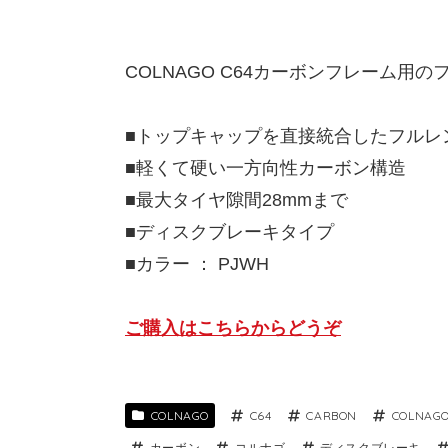
COLNAGO C64カーボンフレーム用
■トップキャップを直接統合したフルレ
■軽くて硬い一方向性カーボン構造
■最大タイヤ隙間28mmまで
■ディスクブレーキタイプ
■カラー ： PJWH
ご購入はこちらからどうぞ
COLNAGO
C64
CARBON
COLNAG
カーボン
コルナゴ
ディスクブレーキ