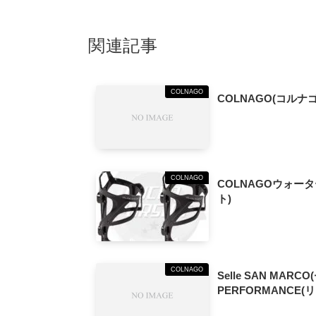
関連記事
COLNAGO
COLNAGO(コルナゴ
COLNAGO
COLNAGOウォータ
ト)
COLNAGO
Selle SAN MAR
PERFORMANCE