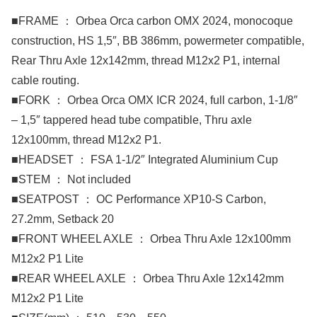
■FRAME ： Orbea Orca carbon OMX 2024, monocoque
construction, HS 1,5″, BB 386mm, powermeter compatible,
Rear Thru Axle 12x142mm, thread M12x2 P1, internal
cable routing.
■FORK ： Orbea Orca OMX ICR 2024, full carbon, 1-1/8″
– 1,5″ tappered head tube compatible, Thru axle
12x100mm, thread M12x2 P1.
■HEADSET ： FSA 1-1/2″ Integrated Aluminium Cup
■STEM ： Not included
■SEATPOST ： OC Performance XP10-S Carbon,
27.2mm, Setback 20
■FRONT WHEEL AXLE ： Orbea Thru Axle 12x100mm
M12x2 P1 Lite
■REAR WHEEL AXLE ： Orbea Thru Axle 12x142mm
M12x2 P1 Lite