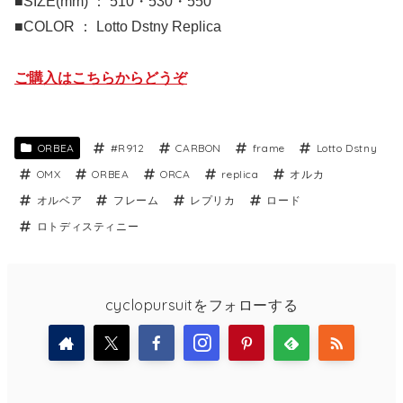
■SIZE(mm) ： 510・530・550
■COLOR ： Lotto Dstny Replica
ご購入はこちらからどうぞ
ORBEA
#R912
CARBON
frame
Lotto Dstny
OMX
ORBEA
ORCA
replica
オルカ
オルベア
フレーム
レプリカ
ロード
ロトディスティニー
cyclopursuitをフォローする