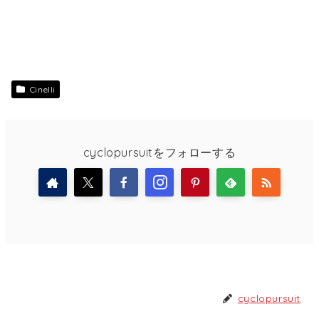
Cinelli
cyclopursuitをフォローする
cyclopursuit