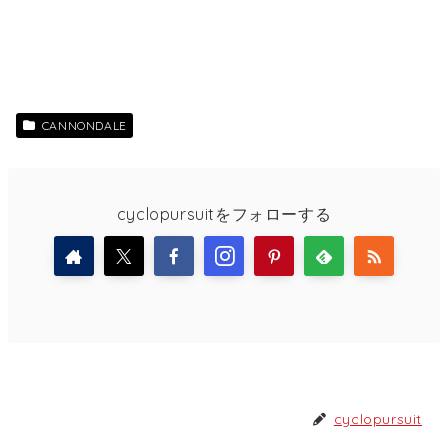
CANNONDALE
cyclopursuitをフォローする
cyclopursuit