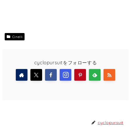
Cinelli
cyclopursuitをフォローする
cyclopursuit