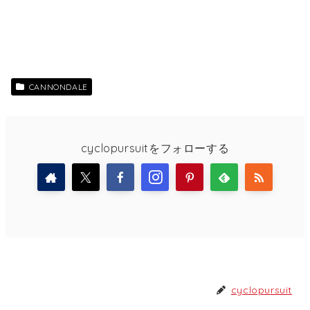
CANNONDALE
cyclopursuitをフォローする
cyclopursuit