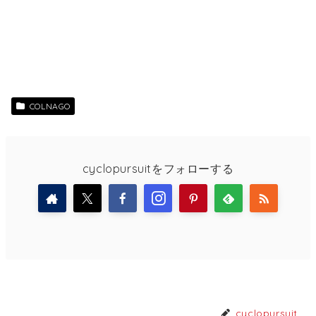
COLNAGO
cyclopursuitをフォローする
cyclopursuit