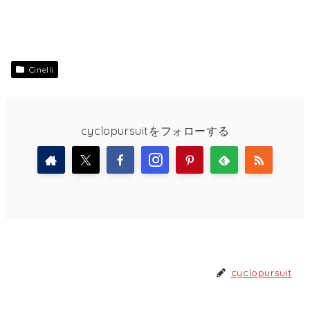
Cinelli
cyclopursuitをフォローする
cyclopursuit