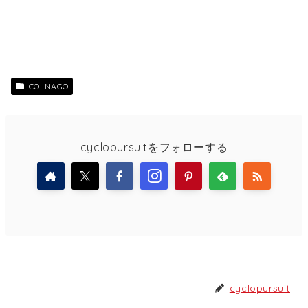
COLNAGO
cyclopursuitをフォローする
cyclopursuit